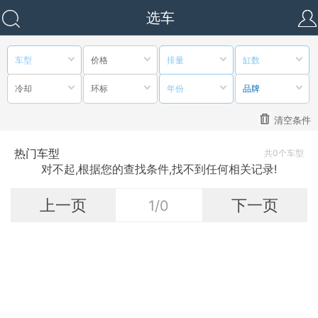
选车
车型
价格
排量
缸数
冷却
环标
年份
品牌
清空条件
热门车型
共0个车型
对不起,根据您的查找条件,找不到任何相关记录!
上一页
下一页
1/0