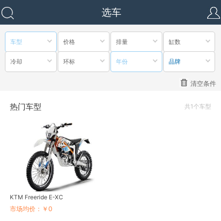
选车
车型
价格
排量
缸数
冷却
环标
年份
品牌
清空条件
热门车型
共1个车型
KTM Freeride E-XC
市场均价：￥0