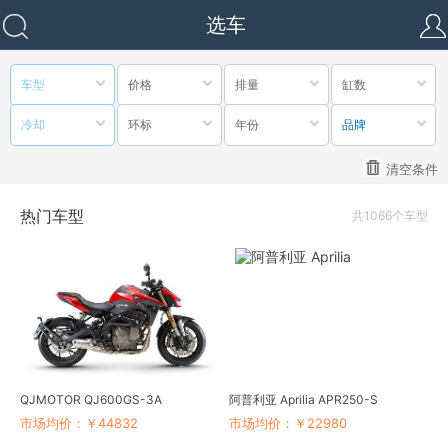
选车
车型
价格
排量
缸数
冷却
环标
年份
品牌
清空条件
热门车型
共1066个车型
QJMOTOR QJ600GS-3A
阿普利亚 Aprilia APR250-S
市场均价：￥44832
市场均价：￥22980