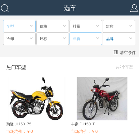
选车
车型
价格
排量
缸数
冷却
环标
年份
品牌
清空条件
热门车型
共2个车型
劲隆 JL150-75
丰豪 FH150-T
市场均价：￥0
市场均价：￥0